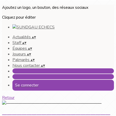
Ajoutez un logo, un bouton, des réseaux sociaux
Cliquez pour éditer
Actualités
▴
▾
Staff
▴
▾
Équipes
▴
▾
Joueurs
▴
▾
Palmarès
▴
▾
Nous contacter
▴
▾
Se connecter
Retour
——————————————————————