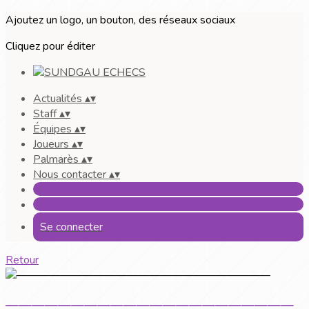
Ajoutez un logo, un bouton, des réseaux sociaux
Cliquez pour éditer
Actualités
▴
▾
Staff
▴
▾
Équipes
▴
▾
Joueurs
▴
▾
Palmarès
▴
▾
Nous contacter
▴
▾
Se connecter
Retour
——————————————————————