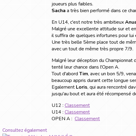
joueurs plus faibles.
Sacha
a très bien performé dans ce cha
En U14, c'est notre très ambitieux
Anua
Malgré une excellente attitude sur et en
il suffira de quelques infortunes pour lu
Une très belle 5ème place tout de mêm
avec un tout de même très propre 7/9.
Malgré leur déception du Championnat d
tenté leur chance dans l'Open A.
Tout d'abord
Tim
, avec un bon 5/9, venan
beaucoup appris durant cette longue se
Egalement
Loris
, qui aura rencontré d
jusqu'au bout et aura été récompensé de
U12 :
Classement
U14 :
Classement
OPEN A :
Classement
Consultez également