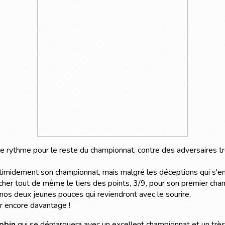
le rythme pour le reste du championnat, contre des adversaires très
midement son championnat, mais malgré les déceptions qui s'encha
cher tout de même le tiers des points, 3/9, pour son premier cha
r nos deux jeunes pouces qui reviendront avec le sourire,
er encore davantage !
obin
qui se démarquera avec un excellent championnat et un très 