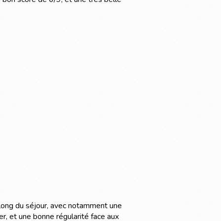
u long du séjour, avec notamment une
r, et une bonne régularité face aux