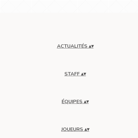
ACTUALITÉS
▴
▾
STAFF
▴
▾
ÉQUIPES
▴
▾
JOUEURS
▴
▾