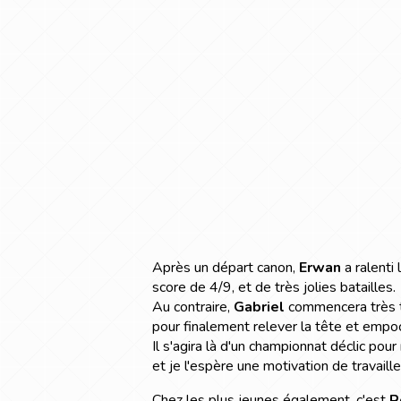
Après un départ canon,
Erwan
a ralenti 
score de 4/9, et de très jolies batailles.
Au contraire,
Gabriel
commencera très ti
pour finalement relever la tête et empo
Il s'agira là d'un championnat déclic pou
et je l'espère une motivation de travaill
Chez les plus jeunes également, c'est
R