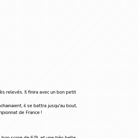
 relevés. Il finira avec un bon petit
inaient, il se battra jusqu'au bout,
mpionnat de France !
bon score de 6/9, et une très belle