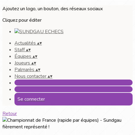
Ajoutez un logo, un bouton, des réseaux sociaux
Cliquez pour éditer
Actualités
▴
▾
Staff
▴
▾
Équipes
▴
▾
Joueurs
▴
▾
Palmarès
▴
▾
Nous contacter
▴
▾
Se connecter
Retour