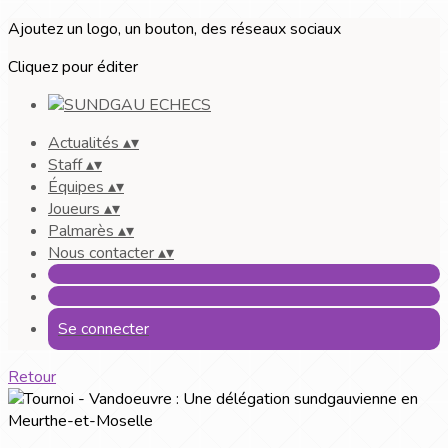
Ajoutez un logo, un bouton, des réseaux sociaux
Cliquez pour éditer
Actualités
▴
▾
Staff
▴
▾
Équipes
▴
▾
Joueurs
▴
▾
Palmarès
▴
▾
Nous contacter
▴
▾
Se connecter
Retour