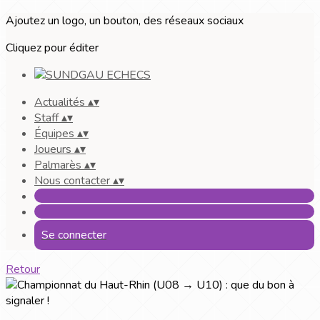
Ajoutez un logo, un bouton, des réseaux sociaux
Cliquez pour éditer
Actualités
▴
▾
Staff
▴
▾
Équipes
▴
▾
Joueurs
▴
▾
Palmarès
▴
▾
Nous contacter
▴
▾
Se connecter
Retour